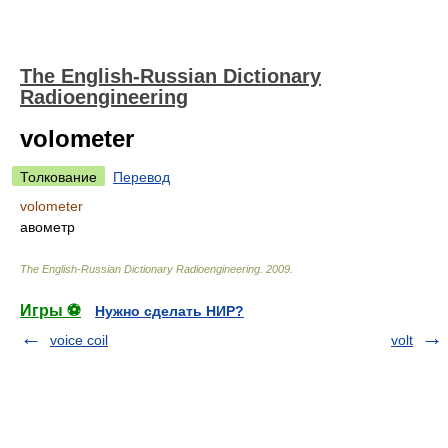
The English-Russian Dictionary
Radioengineering
volometer
Толкование
Перевод
volometer
авометр
The English-Russian Dictionary Radioengineering
.
2009
.
Игры ⚽
Нужно сделать НИР?
voice coil
volt